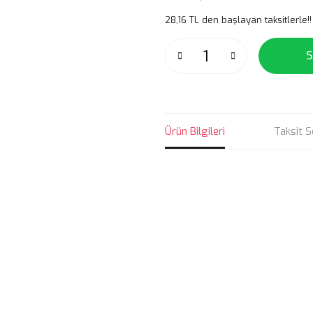
28,16 TL den başlayan taksitlerle!!
S
Ürün Bilgileri
Taksit S
Bu ürünün fiyat bilgisi, resim, ü
noktaları öneri formunu kullanarak 
B
Görüş ve önerileriniz için teşekkür
Ürün resmi kalitesiz, bozuk veya
Ürün açıklamasında eksik bilgile
Ürün bilgilerinde hatalar bulunuy