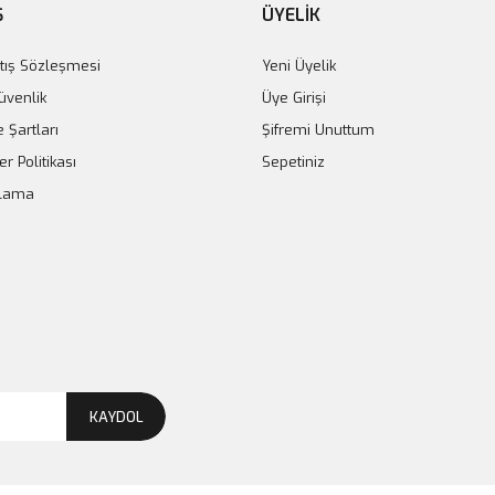
Ş
ÜYELİK
tış Sözleşmesi
Yeni Üyelik
Güvenlik
Üye Girişi
e Şartları
Şifremi Unuttum
er Politikası
Sepetiniz
plama
KAYDOL