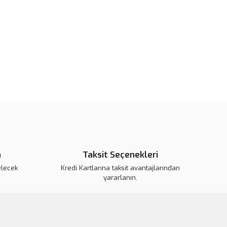
pahalı.
er olmalı.
Gönder
n
Taksit Seçenekleri
elecek
Kredi Kartlarına taksit avantajlarından
yararlanın.