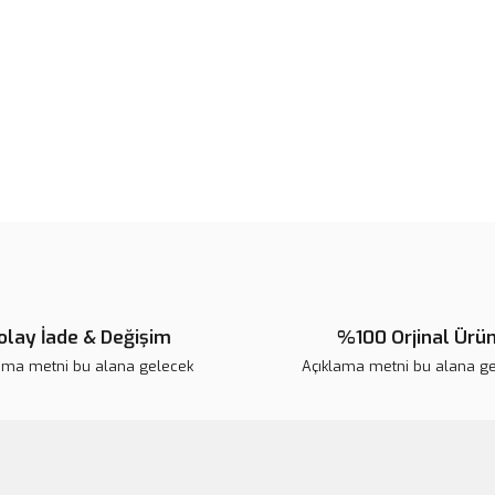
Ürün fiyatı diğer sitelerden daha 
Bu ürüne benzer farklı alternatifl
olay İade & Değişim
%100 Orjinal Ürü
ama metni bu alana gelecek
Açıklama metni bu alana g