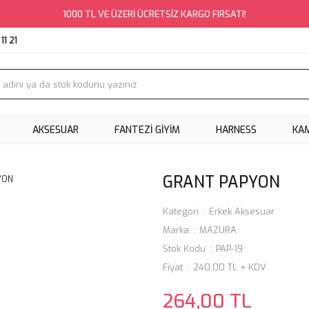
1000 TL VE ÜZERİ ÜCRETSİZ KARGO FIRSATI!
11 21
AKSESUAR
FANTEZİ GİYİM
HARNESS
KA
GRANT PAPYON
Kategori
Erkek Aksesuar
Marka
MAZURA
Stok Kodu
PAP-19
Fiyat
240,00 TL + KDV
264,00 TL