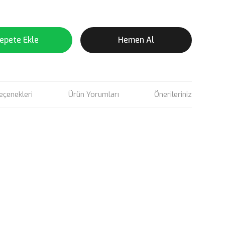
epete Ekle
Hemen Al
eçenekleri
Ürün Yorumları
Önerileriniz
rün açıklamalarında ve diğer konularda yetersiz gördüğünüz
tarafımıza iletebilirsiniz.
u ürüne ilk yorumu siz yapın!
 ederiz.
 görüntülenemiyor.
Yorum Yaz
r bulunuyor.
or.