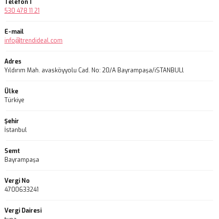
Telefon 1
530 478 11 21
E-mail
info@trendideal.com
Adres
Yıldırım Mah. avasköyyolu Cad. No: 20/A Bayrampaşa/iSTANBULl
Ülke
Türkiye
Şehir
İstanbul
Semt
Bayrampaşa
Vergi No
4700633241
Vergi Dairesi