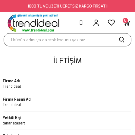
1000 TL VE ÜZERİ ÜCRETSİZ KARGO FIRSATI!
Geri Dön
Geri Dön
Geri Dön
Geri Dön
Geri Dön
0
BAYAN GİYİM
Aksesuar
FANTEZİ GİYİM
HARNESS
Kadın Harness
ELBİSE
Bayan Aksesuar
Fantezi Babydoll
Kadın Harness
Kadın Harness
ETEK
Erkek Aksesuar
Fantezi Çorap
İLETIŞIM
Fantezi Gecelik
Fantezi İç Çamaşırı Takımları
Firma Adı
Trendideal
Firma Resmi Adı
Trendideal
Yetkili Kişi
tanar atasert