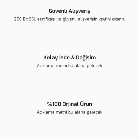
Ürün açıklamasında eksik bilgiler bulunuyor.
Güvenli Alışveriş
Ürün bilgilerinde hatalar bulunuyor.
256 Bit SSL sertifikası ile güvenli alışverişin keyfini çıkarın.
Ürün fiyatı diğer sitelerden daha pahalı.
Bu ürüne benzer farklı alternatifler olmalı.
Kolay İade & Değişim
Açıklama metni bu alana gelecek
Gönder
%100 Orjinal Ürün
Açıklama metni bu alana gelecek