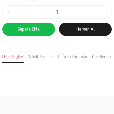
Sepete Ekle
Hemen Al
Ürün Bilgileri
Taksit Seçenekleri
Ürün Yorumları
Önerileriniz
Bu ürünün fiyat bilgisi, resim, ürün açıklamalarında ve diğer
konularda yetersiz gördüğünüz noktaları öneri formunu kullanarak
Bu ürüne ilk yorumu siz yapın!
tarafımıza iletebilirsiniz.
Görüş ve önerileriniz için teşekkür ederiz.
Yorum Yaz
Ürün resmi kalitesiz, bozuk veya görüntülenemiyor.