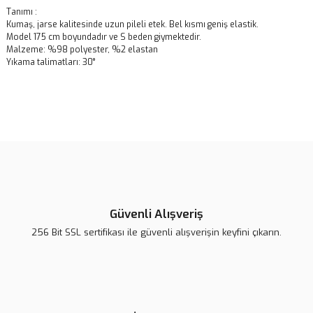
Tanımı :
Kumaş, jarse kalitesinde uzun pileli etek. Bel kısmı geniş elastik.
Model 175 cm boyundadır ve S beden giymektedir.
Malzeme:
%98 polyester, %2 elastan
Yıkama talimatları:
30°
Bu ürünün fiyat bilgisi, resim, ürün açıklamalarında ve diğer
konularda yetersiz gördüğünüz noktaları öneri formunu kullanarak
Bu ürüne ilk yorumu siz yapın!
tarafımıza iletebilirsiniz.
Görüş ve önerileriniz için teşekkür ederiz.
Yorum Yaz
Ürün resmi kalitesiz, bozuk veya görüntülenemiyor.
Ürün açıklamasında eksik bilgiler bulunuyor.
Güvenli Alışveriş
Ürün bilgilerinde hatalar bulunuyor.
256 Bit SSL sertifikası ile güvenli alışverişin keyfini çıkarın.
Ürün fiyatı diğer sitelerden daha pahalı.
Bu ürüne benzer farklı alternatifler olmalı.