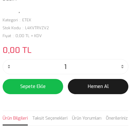
Kategori
ETEK
Stok Kodu
L4KVTRVZV2
Fiyat
0,00 TL + KDV
0,00 TL
Sepete Ekle
Hemen Al
Ürün Bilgileri
Taksit Seçenekleri
Ürün Yorumları
Önerileriniz