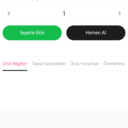
Sepete Ekle
Hemen Al
Ürün Bilgileri
Taksit Seçenekleri
Ürün Yorumları
Önerileriniz
Bu ürünün fiyat bilgisi, resim, ürün açıklamalarında ve diğer
konularda yetersiz gördüğünüz noktaları öneri formunu kullanarak
Bu ürüne ilk yorumu siz yapın!
tarafımıza iletebilirsiniz.
Görüş ve önerileriniz için teşekkür ederiz.
Yorum Yaz
Ürün resmi kalitesiz, bozuk veya görüntülenemiyor.