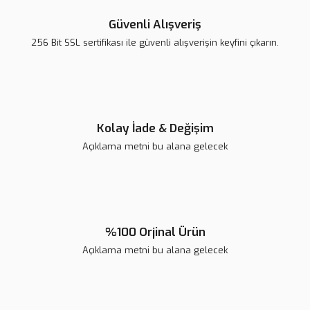
Ürün açıklamasında eksik bilgiler bulunuyor.
Güvenli Alışveriş
Ürün bilgilerinde hatalar bulunuyor.
256 Bit SSL sertifikası ile güvenli alışverişin keyfini çıkarın.
Ürün fiyatı diğer sitelerden daha pahalı.
Bu ürüne benzer farklı alternatifler olmalı.
Kolay İade & Değişim
Açıklama metni bu alana gelecek
Gönder
%100 Orjinal Ürün
Açıklama metni bu alana gelecek