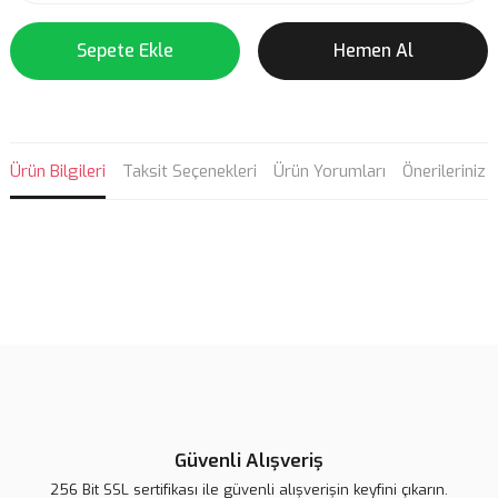
Sepete Ekle
Hemen Al
Ürün Bilgileri
Taksit Seçenekleri
Ürün Yorumları
Önerileriniz
Bu ürünün fiyat bilgisi, resim, ürün açıklamalarında ve diğer
konularda yetersiz gördüğünüz noktaları öneri formunu kullanarak
Bu ürüne ilk yorumu siz yapın!
tarafımıza iletebilirsiniz.
Görüş ve önerileriniz için teşekkür ederiz.
Yorum Yaz
Ürün resmi kalitesiz, bozuk veya görüntülenemiyor.
Ürün açıklamasında eksik bilgiler bulunuyor.
Güvenli Alışveriş
Ürün bilgilerinde hatalar bulunuyor.
256 Bit SSL sertifikası ile güvenli alışverişin keyfini çıkarın.