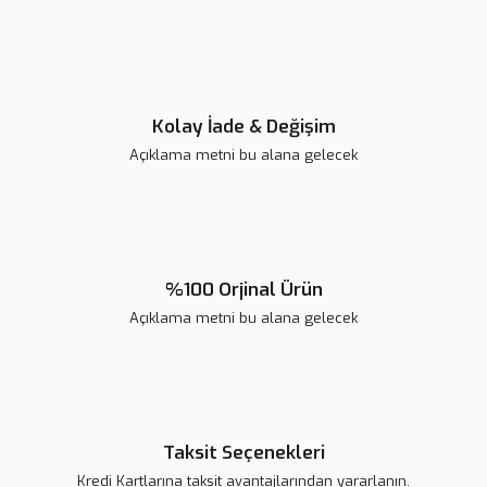
Ürün fiyatı diğer sitelerden daha pahalı.
Bu ürüne benzer farklı alternatifler olmalı.
Kolay İade & Değişim
Açıklama metni bu alana gelecek
Gönder
%100 Orjinal Ürün
Açıklama metni bu alana gelecek
Taksit Seçenekleri
Kredi Kartlarına taksit avantajlarından yararlanın.