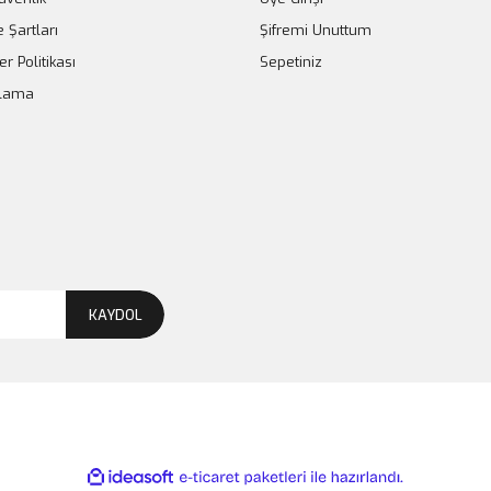
e Şartları
Şifremi Unuttum
er Politikası
Sepetiniz
plama
KAYDOL
ile
ideasoft
e-