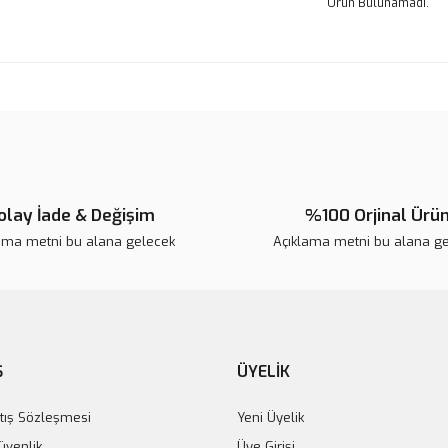
Ürün Bulunamadı.
olay İade & Değişim
%100 Orjinal Ürü
ama metni bu alana gelecek
Açıklama metni bu alana g
Ş
ÜYELİK
tış Sözleşmesi
Yeni Üyelik
Güvenlik
Üye Girişi